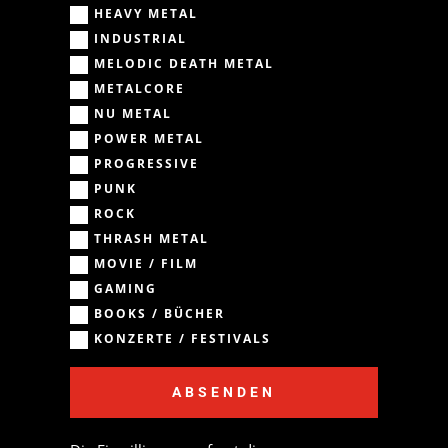
HEAVY METAL
INDUSTRIAL
MELODIC DEATH METAL
METALCORE
NU METAL
POWER METAL
PROGRESSIVE
PUNK
ROCK
THRASH METAL
MOVIE / FILM
GAMING
BOOKS / BÜCHER
KONZERTE / FESTIVALS
ABSENDEN