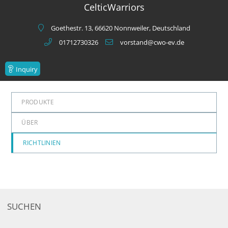
CelticWarriors
Goethestr. 13, 66620 Nonnweiler, Deutschland
01712730326
vorstand@cwo-ev.de
Inquiry
PRODUKTE
ÜBER
RICHTLINIEN
SUCHEN