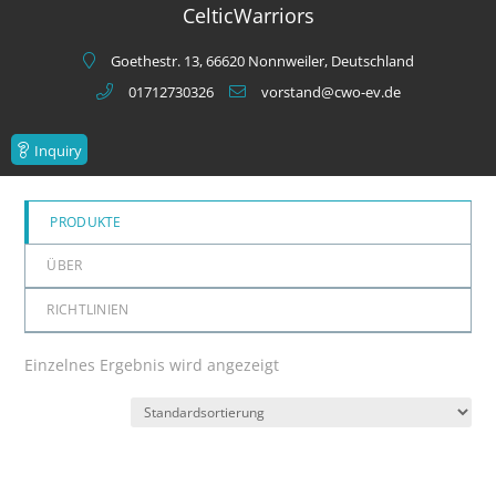
CelticWarriors
Goethestr. 13, 66620 Nonnweiler, Deutschland
01712730326
vorstand@cwo-ev.de
Inquiry
PRODUKTE
ÜBER
RICHTLINIEN
Einzelnes Ergebnis wird angezeigt