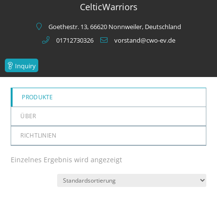
CelticWarriors
Goethestr. 13, 66620 Nonnweiler, Deutschland
01712730326
vorstand@cwo-ev.de
Inquiry
PRODUKTE
ÜBER
RICHTLINIEN
Einzelnes Ergebnis wird angezeigt