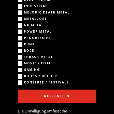
INDUSTRIAL
MELODIC DEATH METAL
METALCORE
NU METAL
POWER METAL
PROGRESSIVE
PUNK
ROCK
THRASH METAL
MOVIE / FILM
GAMING
BOOKS / BÜCHER
KONZERTE / FESTIVALS
ABSENDEN
Die Einwilligung umfasst die