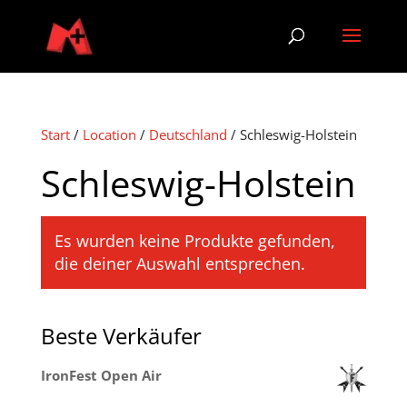
Start
/
Location
/
Deutschland
/ Schleswig-Holstein
Schleswig-Holstein
Es wurden keine Produkte gefunden,
die deiner Auswahl entsprechen.
Beste Verkäufer
IronFest Open Air