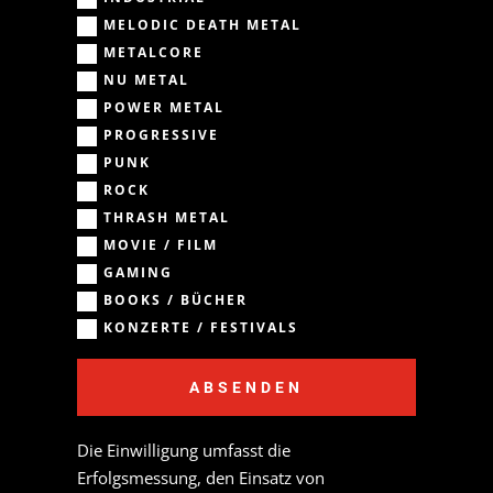
MELODIC DEATH METAL
METALCORE
NU METAL
POWER METAL
PROGRESSIVE
PUNK
ROCK
THRASH METAL
MOVIE / FILM
GAMING
BOOKS / BÜCHER
KONZERTE / FESTIVALS
ABSENDEN
Die Einwilligung umfasst die
Erfolgsmessung, den Einsatz von