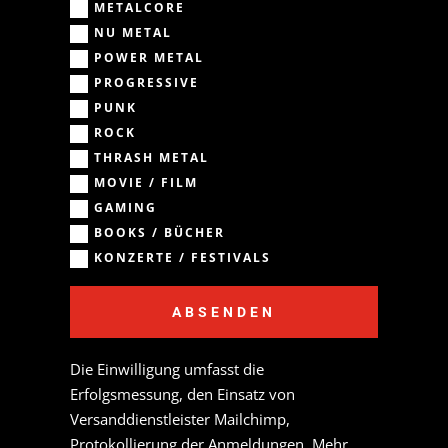
METALCORE
NU METAL
POWER METAL
PROGRESSIVE
PUNK
ROCK
THRASH METAL
MOVIE / FILM
GAMING
BOOKS / BÜCHER
KONZERTE / FESTIVALS
ABSENDEN
Die Einwilligung umfasst die
Erfolgsmessung, den Einsatz von
Versanddienstleister Mailchimp,
Protokollierung der Anmeldungen. Mehr