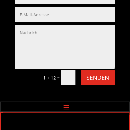
SENDEN
=
1 + 12