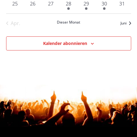
0
0
0
1
1
1
0
25
26
27
28
29
30
31
Veranstaltungen
Veranstaltungen
Veranstaltungen
Veranstaltung
Veranstaltung
Veranstaltung
Verans
Dieser Monat
Apr.
Juni
Kalender abonnieren