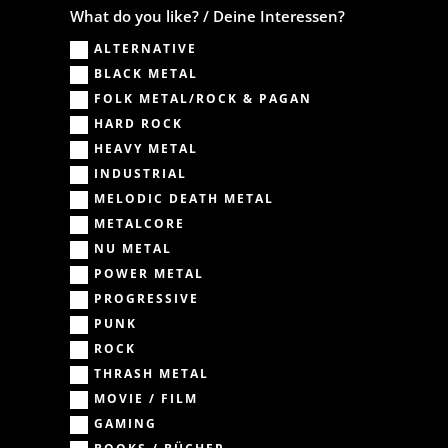
What do you like? / Deine Interessen?
ALTERNATIVE
BLACK METAL
FOLK METAL/ROCK & PAGAN
HARD ROCK
HEAVY METAL
INDUSTRIAL
MELODIC DEATH METAL
METALCORE
NU METAL
POWER METAL
PROGRESSIVE
PUNK
ROCK
THRASH METAL
MOVIE / FILM
GAMING