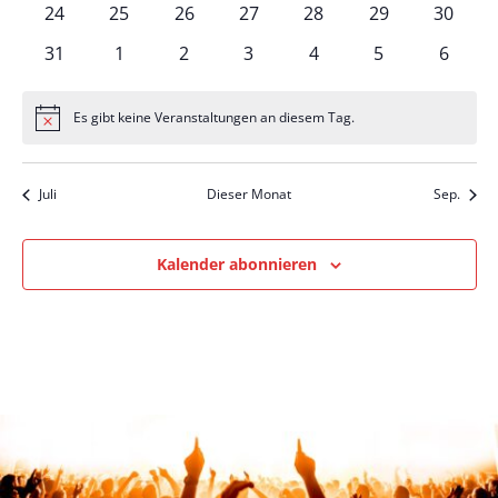
0
0
0
0
0
0
0
24
25
26
27
28
29
30
Veranstaltungen
Veranstaltungen
Veranstaltungen
Veranstaltungen
Veranstaltungen
Veranstaltung
Verans
0
0
0
0
0
0
0
31
1
2
3
4
5
6
Veranstaltungen
Veranstaltungen
Veranstaltungen
Veranstaltungen
Veranstaltungen
Veranstaltung
Verans
Es gibt keine Veranstaltungen an diesem Tag.
Hinweis
Juli
Dieser Monat
Sep.
Kalender abonnieren