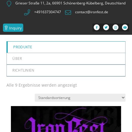
Grieser Straße 11, 2a, 66901 Schönenberg-Kübelberg, Deutschland
+491637304747
contact@ironfest.de
Inquiry
PRODUKTE
ÜBER
RICHTLINIEN
Alle 9 Ergebnisse werden angezeigt