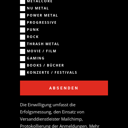
METALCORE
NU METAL
POWER METAL
PROGRESSIVE
PUNK
ROCK
THRASH METAL
MOVIE / FILM
GAMING
BOOKS / BÜCHER
KONZERTE / FESTIVALS
ABSENDEN
Die Einwilligung umfasst die
Erfolgsmessung, den Einsatz von
Versanddienstleister Mailchimp,
Protokollierung der Anmeldungen. Mehr