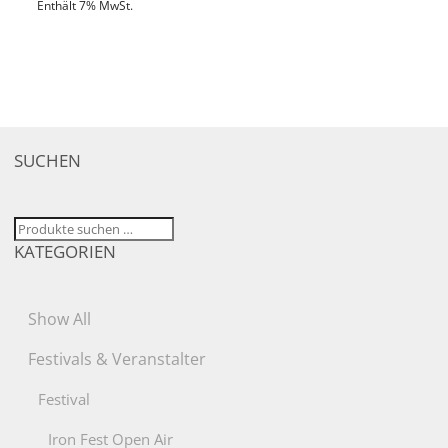
Enthält 7% MwSt.
SUCHEN
Suchen
KATEGORIEN
nach:
Show All
Festivals & Veranstalter
Festival
Iron Fest Open Air