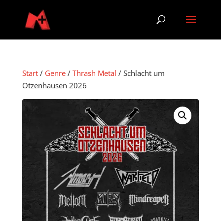
Start
/
Genre
/
Thrash Metal
/ Schlacht um
Otzenhausen 2026