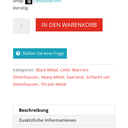
Shop:
CelticWarriors
Vorrätig
Schlacht
IN DEN WARENKORB
um
Otzenhausen
2026
[Digital]
Stellen Sie eine Frage
Menge
Kategorien:
Black Metal
,
Celtic Warriors
Otzenhausen
,
Heavy Metal
,
Saarland
,
Schlacht um
Otzenhausen
,
Thrash Metal
Beschreibung
Zusätzliche Informationen