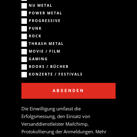
NU METAL
POWER METAL
PROGRESSIVE
PUNK
ROCK
THRASH METAL
MOVIE / FILM
GAMING
BOOKS / BÜCHER
KONZERTE / FESTIVALS
ABSENDEN
Die Einwilligung umfasst die
Erfolgsmessung, den Einsatz von
Versanddienstleister Mailchimp,
Protokollierung der Anmeldungen. Mehr